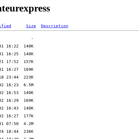
ateurexpress
ified
Size
Description