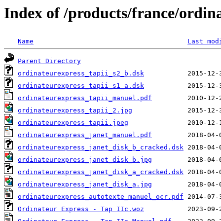
Index of /products/france/ordin
Name
Last mod
Parent Directory
ordinateurexpress_tapii_s2_b.dsk
ordinateurexpress_tapii_s1_a.dsk
ordinateurexpress_tapii_manuel.pdf
ordinateurexpress_tapii_2.jpg
ordinateurexpress_tapii.jpeg
ordinateurexpress_janet_manuel.pdf
ordinateurexpress_janet_disk_b_cracked.dsk
ordinateurexpress_janet_disk_b.jpg
ordinateurexpress_janet_disk_a_cracked.dsk
ordinateurexpress_janet_disk_a.jpg
ordinateurexpress_autotexte_manuel_ocr.pdf
Ordinateur Express - Tap IIc.woz